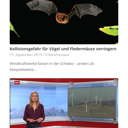
Kollisionsgefahr für Vögel und Fledermäuse verringern
15. September 2015
/
0 Kommentare
Windkraftwerke fassen in der Schweiz – anders als
beispielsweise…