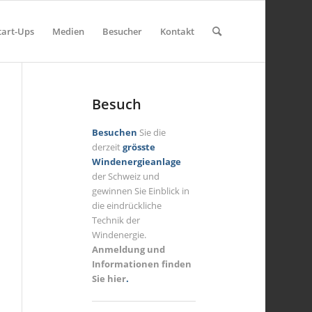
tart-Ups
Medien
Besucher
Kontakt
Besuch
Besuchen
Sie die
derzeit
grösste
Windenergieanlage
der Schweiz und
gewinnen Sie Einblick in
die eindrückliche
Technik der
Windenergie.
Anmeldung und
Informationen finden
Sie hier
.