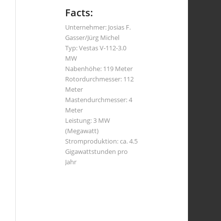
Facts:
Unternehmer: Josias F.
Gasser/Jürg Michel
Typ: Vestas V-112-3.0
MW
Nabenhöhe: 119 Meter
Rotordurchmesser: 112
Meter
Mastendurchmesser: 4
Meter
Leistung: 3 MW
(Megawatt)
Stromproduktion: ca. 4.5
Gigawattstunden pro
Jahr