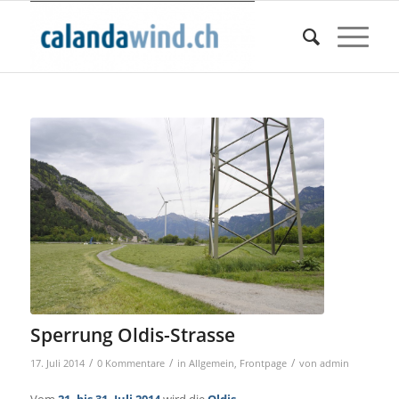
Sperrung Oldis-Strasse
/
/
/
17. Juli 2014
0 Kommentare
in
Allgemein
,
Frontpage
von
admin