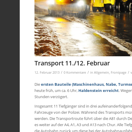
Transport 11./12. Februar
/
/
/
12. Februar 2013
0 Kommentare
in
Allgemein
,
Frontpage
Die
ersten Bauteile (Maschinenhaus, Nabe, Turms
heute früh, um ca. 6 Uhr,
Haldenstein
erreicht
. Wegen
Stunden verzögert.
Insgesamt 11 Tiefgänger sind in drei aufeinanderfolgen
Fahrzeuge von der Polizei. Während des Transports m
werden. Die Transportroute führt über die A81 durch Deu
es weiter auf der A4, A1, A3 und A13 nach Chur. Alle Ti
die Autobahn zurück um diese
bei der Autobahnausfah