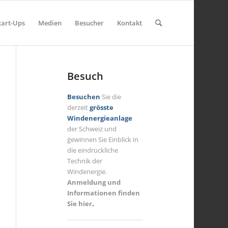
tart-Ups
Medien
Besucher
Kontakt
Besuch
Besuchen
Sie die
derzeit
grösste
Windenergieanlage
der Schweiz und
gewinnen Sie Einblick in
die eindrückliche
Technik der
Windenergie.
Anmeldung und
Informationen finden
Sie hier
.