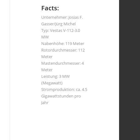
Facts:
Unternehmer: Josias F.
Gasser/Jürg Michel
Typ: Vestas V-112-3.0
MW
Nabenhöhe: 119 Meter
Rotordurchmesser: 112
Meter
Mastendurchmesser: 4
Meter
Leistung: 3 MW
(Megawatt)
Stromproduktion: ca. 4.5
Gigawattstunden pro
Jahr