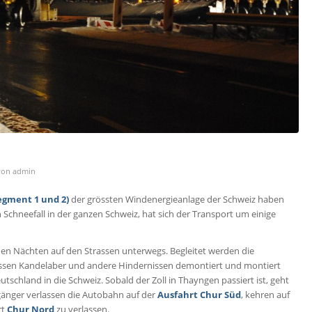
von
admin
egment 1 und 2)
der grössten Windenergieanlage der Schweiz haben
 Schneefall in der ganzen Schweiz, hat sich der Transport um einige
den Nächten auf den Strassen unterwegs. Begleitet werden die
üssen Kandelaber und andere Hindernissen demontiert und montiert
tschland in die Schweiz. Sobald der Zoll in Thayngen passiert ist, geht
efgänger verlassen die Autobahn auf der
Ausfahrt Chur Süd
, kehren auf
rt
Chur Nord
zu verlassen.