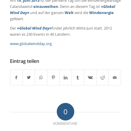
Am
15. Juni 2013
ist der perfekte Tag um die Windenergieanlage
Calandawind
einzuweihen
. Denn an diesem Tag ist
«
Global
Wind Day»
und auf der ganzen
Welt
wird die
Windenergie
gefeiert.
Der
«
Global Wind Day»
findet jährlich Mitte Juni statt. 2012
waren es 230 Events in 40 Ländern.
www.globalwindday.org
Eintrag teilen
0
KOMMENTARE