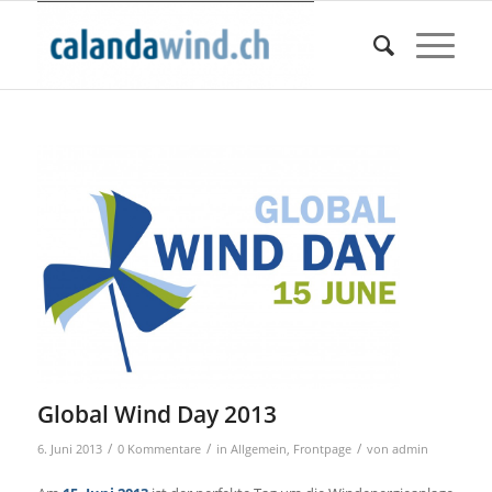
Global Wind Day 2013
/
/
/
6. Juni 2013
0 Kommentare
in
Allgemein
,
Frontpage
von
admin