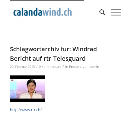
Schlagwortarchiv für:
Windrad
Bericht auf rtr-Telesguard
/
/
/
20. Februar 2013
0 Kommentare
in
Presse
von
admin
http://www.rtr.ch/