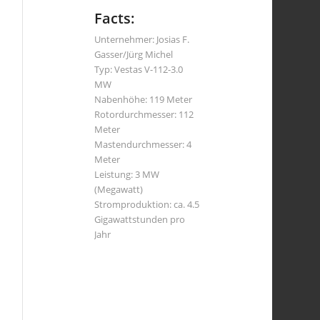
Facts:
Unternehmer: Josias F.
Gasser/Jürg Michel
Typ: Vestas V-112-3.0
MW
Nabenhöhe: 119 Meter
Rotordurchmesser: 112
Meter
Mastendurchmesser: 4
Meter
Leistung: 3 MW
(Megawatt)
Stromproduktion: ca. 4.5
Gigawattstunden pro
Jahr