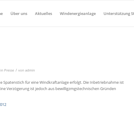
e
Über uns
Aktuelles
Windenergieanlage
Unterstützung S
/
in
Presse
von
admin
te Spatenstich für eine Windkraftanlage erfolgt. Die Inbetriebnahme ist
 Eine Verzögerung ist jedoch aus bewilligzmgstechnischen Gründen
2012