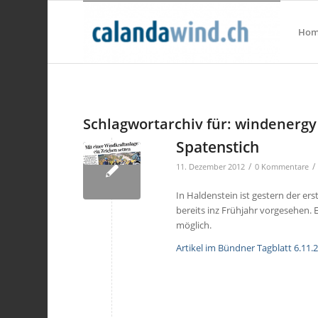
Hom
Schlagwortarchiv für:
windenergy
Spatenstich
/
/
11. Dezember 2012
0 Kommentare
In Haldenstein ist gestern der ers
bereits inz Frühjahr vorgesehen.
möglich.
Artikel im Bündner Tagblatt 6.11.