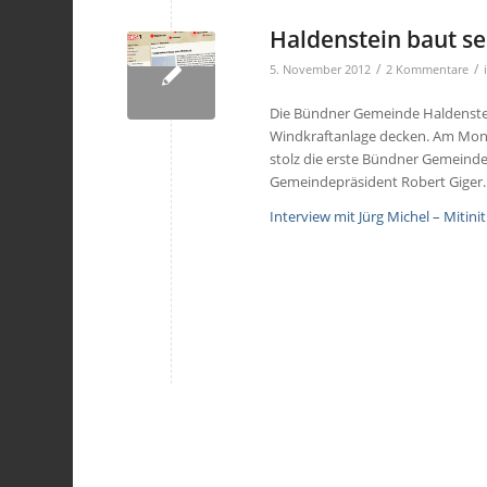
Haldenstein baut s
/
/
5. November 2012
2 Kommentare
Die Bündner Gemeinde Haldenstei
Windkraftanlage decken. Am Monta
stolz die erste Bündner Gemeinde 
Gemeindepräsident Robert Giger.
Interview mit Jürg Michel – Mitini