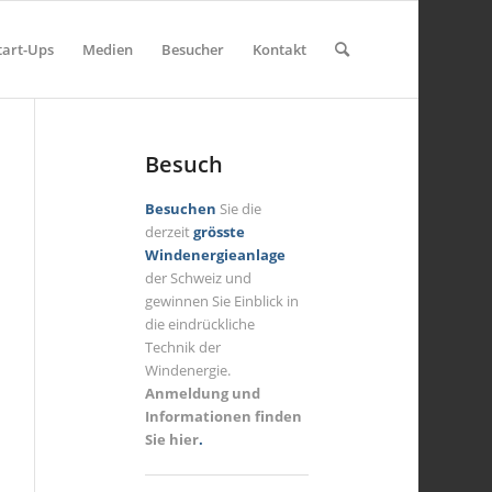
tart-Ups
Medien
Besucher
Kontakt
Besuch
Besuchen
Sie die
derzeit
grösste
Windenergieanlage
der Schweiz und
gewinnen Sie Einblick in
die eindrückliche
Technik der
Windenergie.
Anmeldung und
Informationen finden
Sie hier
.